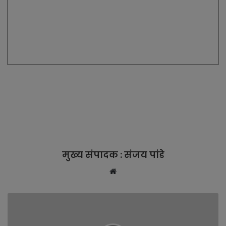
मुख्य संपादक : संजय पांडे
W
e
b
s
i