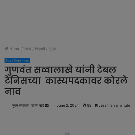
Home
/
निवड / नियुक्ती / सुयश
निवड / नियुक्ती / सुयश
गुणवंत सव्वालाखे यांनी टेबल
टेनिसच्या कास्यपदकावर कोरले
नाव
मुख्य संपादक : संजय पांडे
S
June 2, 2024
88
Less than a minute
e
n
d
a