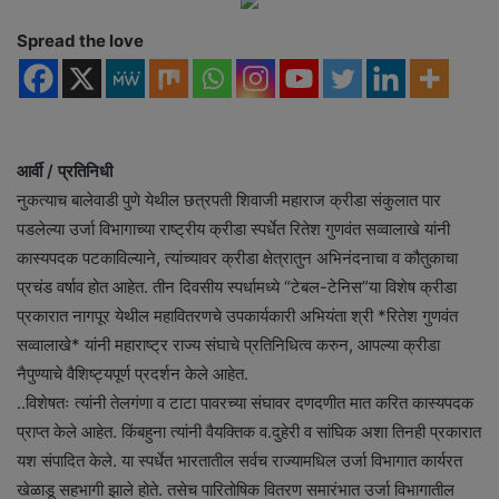
n
Spread the love
e
m
a
i
l
आर्वी / प्रतिनिधी
नुकत्याच बालेवाडी पुणे येथील छत्रपती शिवाजी महाराज क्रीडा संकुलात पार
पडलेल्या उर्जा विभागाच्या राष्ट्रीय क्रीडा स्पर्धेत रितेश गुणवंत सव्वालाखे यांनी
कास्यपदक पटकाविल्याने, त्यांच्यावर क्रीडा क्षेत्रातुन अभिनंदनाचा व कौतुकाचा
प्रचंड वर्षाव होत आहेत. तीन दिवसीय स्पर्धामध्ये “टेबल-टेनिस”या विशेष क्रीडा
प्रकारात नागपूर येथील महावितरणचे उपकार्यकारी अभियंता श्री *रितेश गुणवंत
सव्वालाखे* यांनी महाराष्ट्र राज्य संघाचे प्रतिनिधित्व करुन, आपल्या क्रीडा
नैपुण्याचे वैशिष्ट्यपूर्ण प्रदर्शन केले आहेत.
..विशेषतः त्यांनी तेलगंणा व टाटा पावरच्या संघावर दणदणीत मात करित कास्यपदक
प्राप्त केले आहेत. किंबहुना त्यांनी वैयक्तिक व.दुहेरी व सांघिक अशा तिनही प्रकारात
यश संपादित केले. या स्पर्धेत भारतातील सर्वच राज्यामधिल उर्जा विभागात कार्यरत
खेळाडू सहभागी झाले होते. तसेच पारितोषिक वितरण समारंभात उर्जा विभागातील