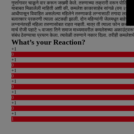
गुप्तांगावर चाकूने वार करून जखमी केले. तरुणाच्या तक्रारी वरून पोलिस
याबाबत मिळालेली माहिती अशी की, कमलेश काकासाहेब सांगळे (वय २४ रा. शिर
आधीपासून विवाहित असलेल्या महिलेने तरुणाकडे लग्नासाठी तगादा लावला. मा
बलात्कार प्रकरणी त्याला अटकही झाली. दोन महिन्यांनी जेलमधून बाहेर आल
लग्नानंतरही महिला तरुणासोबत राहत नव्हती. मात्र ती त्याला फोन करून आणि
मार्च रोजी पहाटे ५ वाजता तिने समाज माध्यमावरील कमलेशच्या अकाउंटवरून फ
संबंध ठेवण्याचा प्रयत्न केला. त्यावेळी तरुणाने नकार दिला. तरीही कमल
What’s your Reaction?
+1
0
+1
0
+1
0
+1
0
+1
0
+1
0
+1
1