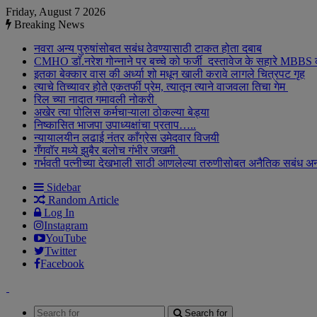
Friday, August 7 2026
Breaking News
नवरा अन्य पुरुषांसोबत सबंध ठेवण्यासाठी टाकत होता दबाब
CMHO डॉ.नरेश गोन्नाने पर बच्चे को फर्जी दस्तावेज के सहारे MBBS
इतका बेक्कार वास की अर्ध्या शो मधून खाली करावे लागले चित्रपट गृह
त्याचे तिच्यावर होते एकतर्फी प्रेम, त्यातून त्याने वाजवला तिचा गेम
रिल च्या नादात गमावली नोकरी
अखेर त्या पोलिस कर्मचाऱ्याला ठोकल्या बेड्या
निष्कासित भाजपा उपाध्यक्षांचा प्रताप…..
न्यायालयीन लढाई नंतर काँग्रेस उमेदवार विजयी
गँगवॉर मध्ये झुबैर बलोच गंभीर जखमी
गर्भवती पत्नीच्या देखभाली साठी आणलेल्या तरुणीसोबत अनैतिक सबंध अ
Sidebar
Random Article
Log In
Instagram
YouTube
Twitter
Facebook
Search for