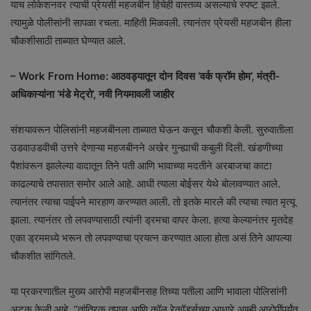
याच लोकेशनवर त्याची प्रेयसी महजबीन हिचेही वास्तव्य असल्याचे स्पष्ट झाले.
त्यामुळे पोलीसांनी सापळा रचला. माहिती मिळवली. त्यानंतर प्रेयसी महजबीन हीला
चौकशीसाठी ताब्यात घेण्यात आले.
– Work From Home: आठवड्यातून दोन दिवस ‘वर्क फ्रॉम होम’, मंत्री-
अधिकाऱ्यांना ‘मंडे मेट्रो’, नवी नियमावली जाहीर
संशयावरून पोलिसांनी महजबीनला ताब्यात घेऊन कसून चौकशी केली. सुरुवातीला
उडवाउडवीची उत्तरे देणाऱ्या महजबीनने अखेर गुन्ह्याची कबुली दिली. खंडणीच्या
पैशांवरून झालेल्या वादातून तिने पती आणि भावाच्या मदतीने अरबाजचा काटा
काढल्याचे तपासात समोर आले आहे. आधी त्याला बोईसर येथे बोलावण्यात आले.
त्यानंतर त्याचा पाईपने मारहाण करण्यात आली. तो इतके मारले की त्याचा त्यात मृत्यू
झाला. त्यानंतर तो लपवण्यासाठी त्यांनी ड्रमचा वापर केला. हत्या केल्यानंतर मृतदेह
एका ड्रममध्ये भरून तो लपवण्याचा प्रयत्न करण्यात आला होता असं तिने आपल्या
चौकशीत सांगितले.
या प्रकरणातील मुख्य आरोपी महजबीनसह तिच्या पतीला आणि भावाला पोलिसांनी
अटक केली आहे. “तांत्रिक तपास आणि कॉल रेकॉर्ड्सच्या आधारे आम्ही आरोपींपर्यंत