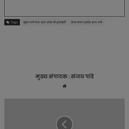
Tags
मुंब्रा मध्ये मेरठ ड्रम कांडा ची पुनरावृत्ती
हत्या करून मृतदेह ड्रम मध्ये
मुख्य संपादक : संजय पांडे
W
e
b
s
i
t
e