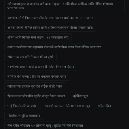
अरे महाराष्ट्रात हे चाललंय तरी काय ? पुन्हा ४० महिलांच्या आर्थिक आणि लैंगिक शोषणाचे
प्रकरण उघड
अश्लील फोटो निकालकर ब्लैकमेल तथा जबरन शादी का।मामला उजागर
आयटी कंपनी लैंगिक शोषण आणि धर्मांतर प्रकरणात महिला मास्टर माईंड
ओम्नी आणि मिक्सर मध्ये धडक ; ११ प्रवाशांचा मृत्यू
कपाट दाखविण्याच्या बहाण्याने बोलावले आणि किस करत केला लैंगिक अत्याचार
खौफनाक सच पति निकला माँ का प्रेमी
तरुणींच्या रक्ताने आंघोळ करणारी महिला सिरीयल किलर
नाशिक येथे गजवा ए हिंद चा भयानक प्रकार उघड
पोलिसांच्या हातावर तुरी देत बाईक चोरटे पसार
प्रियकराला प्रेयसीने खुर्चीत बांधून जिवंत जाळले
ब्रेकिंग न्यूज
भाई निकले पति के बच्चे
मध्यस्थी करायला गेलेल्या तरुणाचा खून
महिला दिन
महिलेवर सामूहिक बलात्कार
व्हॅन दरीत कोसळून १० लोकांचा मृत्यू ; सुटीत गेले होते फिरायला