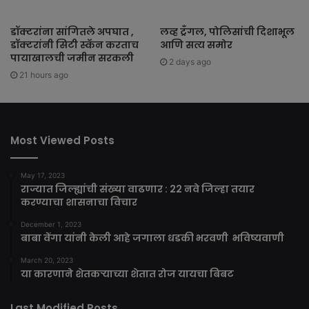
डॉक्टरांना सांगितले अपघात ,
लव्ह ट्रँगल, पोलिसांची दिशाभूल
डॉक्टरांनी सिटी स्कॅन करताच
आणि सत्य समोर
पायाखालची जमीन सरकली
2 days ago
21 hours ago
Most Viewed Posts
May 17, 2023
राज्यात जिल्ह्यांची संख्या वाढणार : 22 नवे जिल्हा तयार
करण्याचा शासनाचा विचार
December 1, 2023
बाबा वेंगा यांनी केली आहे जगाला धडकी भरवणी भविष्यवाणी
March 20, 2023
या कारणाने शेतकऱ्याच्या शेतात रोज यायचा बिबट
Last Modified Posts