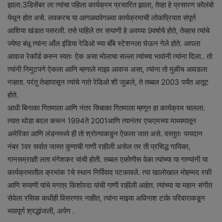
झाला.3डिसेंबर ला त्यांचा पहिला कार्यक्रम प्रसारित झाला, तेव्हा हे प्रसारण कोलंबो
येथून होत असे. लवकरच या आगळ्यावेगळ्या कार्यक्रमाची लोकप्रियता संपूर्ण
आशिया खंडात पसरली. तसे पाहिले तर सयाणी हे अवघ्या 9वर्षाचे होते, तेव्हाच त्यांचे
ज्येष्ठ बंधू त्यांना आँल इंडिया रेडिओ च्या बाँबे स्टेशनला घेऊन गेले होते. आपला
आवाज रेकॉर्ड करुन स्वतः ऐक असा मोलाचा सल्ला त्यांच्या भावांनी त्यांना दिला.. तो
त्यांनी निमुटपणे ऐकला आणि म्हणाले माझा आवाज असा, त्यांना तो मुळीच आवडला
नव्हता. परंतु तेव्हापासून त्यांचे नाते रेडिओ शी जुळले, ते तब्बल 2003 पर्यंत अतूट
होते.
आधी बिनाका गितमाला आणि नंतर सिबाका गितमाला म्हणून हा कार्यक्रम चालला.
त्यात थोडा बदल करून 1994ते 2001आणि त्यानंतर एफएमच्या माध्यमातून
अमेरिका आणि लंडनमध्ये ही तो श्रोत्याकडुन ऐकला जात असे. वस्तुतः पायदान
नंबर 1वर सर्वात जास्त कुणाची गाणी राहीली असेल तर ती प्रसिद्ध गायिका,
गानसम्राज्ञी लता मंगेशकर यांची होती. तब्बल एकोणीस वेळा त्यांच्या या गाण्यांनी या
कार्यक्रमातील क्रमांक 1चे स्थान निर्विवाद पटकावले. त्या खालोखाल मोहम्मद रफी
आणि सयाणी यांचे मगत्र किशोरदा यांची गाणी राहीली आहेत. त्यांच्या या महान संगीत
सेवेला रसिक कधीही विसरणार नाहीत, त्यांना माझ्या अविनाश टाके परिवाराकडून
भावपूर्ण श्रद्धांजली, अर्पण .