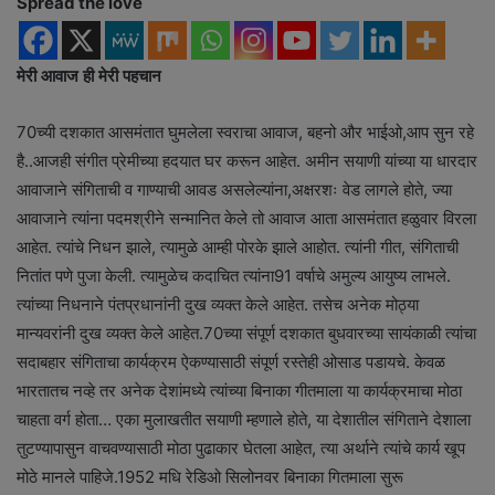
Spread the love
मेरी आवाज ही मेरी पहचान
70च्यी दशकात आसमंतात घुमलेला स्वराचा आवाज, बहनो और भाईओ,आप सुन रहे
है..आजही संगीत प्रेमीच्या हदयात घर करून आहेत. अमीन सयाणी यांच्या या धारदार
आवाजाने संगिताची व गाण्याची आवड असलेल्यांना,अक्षरशः वेड लागले होते, ज्या
आवाजाने त्यांना पदमश्रीने सन्मानित केले तो आवाज आता आसमंतात हळुवार विरला
आहेत. त्यांचे निधन झाले, त्यामुळे आम्ही पोरके झाले आहोत. त्यांनी गीत, संगिताची
नितांत पणे पुजा केली. त्यामुळेच कदाचित त्यांना91 वर्षाचे अमुल्य आयुष्य लाभले.
त्यांच्या निधनाने पंतप्रधानांनी दुख व्यक्त केले आहेत. तसेच अनेक मोठ्या
मान्यवरांनी दुख व्यक्त केले आहेत.70च्या संपूर्ण दशकात बुधवारच्या सायंकाळी त्यांचा
सदाबहार संगिताचा कार्यक्रम ऐकण्यासाठी संपूर्ण रस्तेही ओसाड पडायचे. केवळ
भारतातच नव्हे तर अनेक देशांमध्ये त्यांच्या बिनाका गीतमाला या कार्यक्रमाचा मोठा
चाहता वर्ग होता… एका मुलाखतीत सयाणी म्हणाले होते, या देशातील संगिताने देशाला
तुटण्यापासुन वाचवण्यासाठी मोठा पुढाकार घेतला आहेत, त्या अर्थाने त्यांचे कार्य खूप
मोठे मानले पाहिजे.1952 मधि रेडिओ सिलोनवर बिनाका गितमाला सुरू