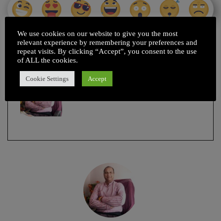
We use cookies on our website to give you the most
relevant experience by remembering your preferences and
repeat visits. By clicking “Accept”, you consent to the use
मुख्य संपादक : संजय पांडे
of ALL the cookies.
Cookie Settings
Accept