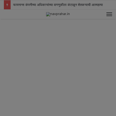
फायनान्स कंपनीच्या अधिकाऱ्यांच्या वागणुकीला कंटाळून शेतकऱ्याची आत्महत्या
M