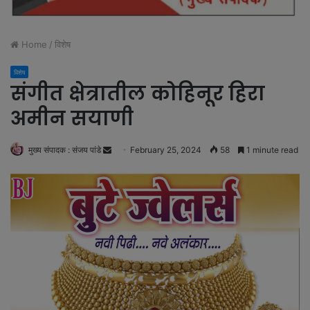
Home
/
विशेष
विशेष
संगीत क्षेत्रातील कोहिनूर हिरा
अमीन सयाणी
मुख्य संपादक : संजय पांडे
S
February 25, 2024
58
1 minute read
e
n
d
a
n
e
m
a
i