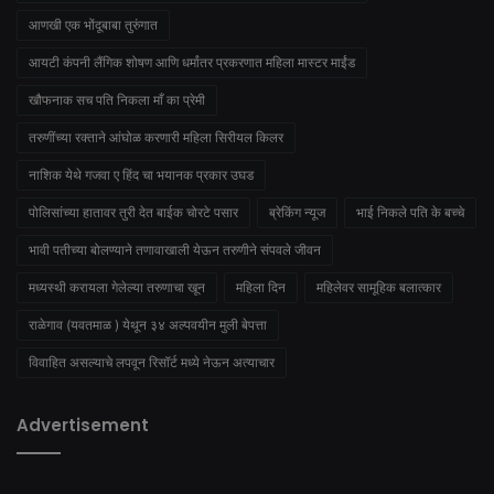
आणखी एक भोंदूबाबा तुरुंगात
आयटी कंपनी लैंगिक शोषण आणि धर्मांतर प्रकरणात महिला मास्टर माईंड
खौफनाक सच पति निकला माँ का प्रेमी
तरुणींच्या रक्ताने आंघोळ करणारी महिला सिरीयल किलर
नाशिक येथे गजवा ए हिंद चा भयानक प्रकार उघड
पोलिसांच्या हातावर तुरी देत बाईक चोरटे पसार
ब्रेकिंग न्यूज
भाई निकले पति के बच्चे
भावी पतीच्या बोलण्याने तणावाखाली येऊन तरुणीने संपवले जीवन
मध्यस्थी करायला गेलेल्या तरुणाचा खून
महिला दिन
महिलेवर सामूहिक बलात्कार
राळेगाव (यवतमाळ ) येथून ३४ अल्पवयीन मुली बेपत्ता
विवाहित असल्याचे लपवून रिसॉर्ट मध्ये नेऊन अत्याचार
Advertisement