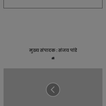
मुख्य संपादक : संजय पांडे
W
e
b
s
i
t
e