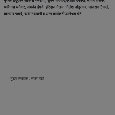
गुणवंत इंदूरकर,आकाश चमेडीया, शुभम चांदेकर,प्रशांत देवकते, सचिन शेळके,
अविनाश धनेवार, नामदेव इंगळे, हरिदास नेताम, निलेश नांदुरकर, जानराव टिकले,
बबनराव पाळवे, ऋषी नथवानी व अन्य कार्यकर्ते उपस्थित होते.
मुख्य संपादक : संजय पांडे