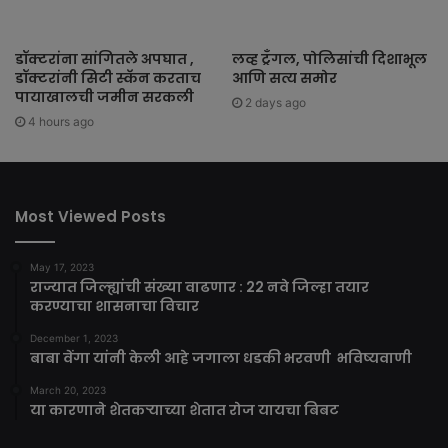
डॉक्टरांना सांगितले अपघात ,
लव्ह ट्रँगल, पोलिसांची दिशाभूल
डॉक्टरांनी सिटी स्कॅन करताच
आणि सत्य समोर
पायाखालची जमीन सरकली
2 days ago
4 hours ago
Most Viewed Posts
May 17, 2023
राज्यात जिल्ह्यांची संख्या वाढणार : 22 नवे जिल्हा तयार
करण्याचा शासनाचा विचार
December 1, 2023
बाबा वेंगा यांनी केली आहे जगाला धडकी भरवणी भविष्यवाणी
March 20, 2023
या कारणाने शेतकऱ्याच्या शेतात रोज यायचा बिबट