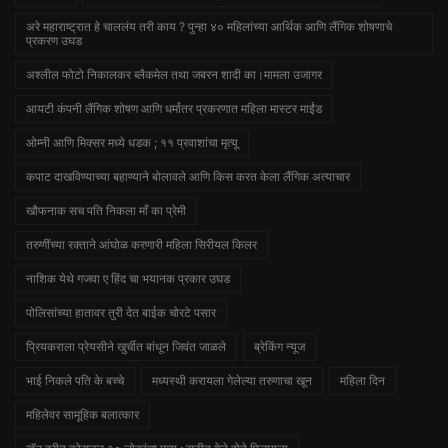
अरे महाराष्ट्रात हे चाललंय तरी काय ? पुन्हा ४० महिलांच्या आर्थिक आणि लैंगिक शोषणाचे
प्रकरण उघड
अश्लील फोटो निकालकर ब्लैकमेल तथा जबरन शादी का।मामला उजागर
आयटी कंपनी लैंगिक शोषण आणि धर्मांतर प्रकरणात महिला मास्टर माईंड
ओम्नी आणि मिक्सर मध्ये धडक ; ११ प्रवाशांचा मृत्यू
कपाट दाखविण्याच्या बहाण्याने बोलावले आणि किस करत केला लैंगिक अत्याचार
खौफनाक सच पति निकला माँ का प्रेमी
तरुणींच्या रक्ताने आंघोळ करणारी महिला सिरीयल किलर
नाशिक येथे गजवा ए हिंद चा भयानक प्रकार उघड
पोलिसांच्या हातावर तुरी देत बाईक चोरटे पसार
प्रियकराला प्रेयसीने खुर्चीत बांधून जिवंत जाळले
ब्रेकिंग न्यूज
भाई निकले पति के बच्चे
मध्यस्थी करायला गेलेल्या तरुणाचा खून
महिला दिन
महिलेवर सामूहिक बलात्कार