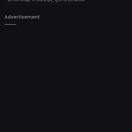
व्हॅन दरीत कोसळून १० लोकांचा मृत्यू ; सुटीत गेले होते फिरायला
Advertisement