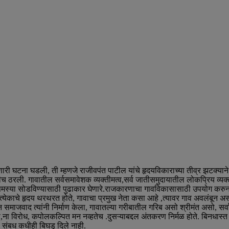
ारी घटना घडली, ती म्हणजे राजीवपंत पाटील यांचे हृदयविकाराच्या तीव्र झटक्य
रचीच ठरली. गावातील सर्वसमावेशक व्यक्तीमत्व,सर्व जातीसमुदायातील लोकप्रिय व्यक्
समस्या सोडविण्यासाठी पुढाकार घेणारे.राजकारणाचा गावविकासासाठी उपयोग करुन घे
येकाचे हृदय थरथरत होते, गावाचा प्रमुख नेता कसा आहे ,त्यावर गाव अवलंबून असते,
तून समाजवाद त्यांनी निर्माण केला, गावातल्या गरीबातील गरिब असो श्रीमंत असो, सर
साहस,ना विरोध, कपोलकल्पित मन नव्हतेच .दुसऱ्याबद्दल अंतकरण निर्मळ होते. बिनधास्त
संबध कधीही बिघडु दिले नाही.