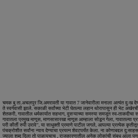
चमक बु ता.अचलपुर जि.अमरावती या गावात 7 जानेवारीला मनाला अत्यंत दुःख देण
ते स्वर्गवासी झाले. सकाळी सर्वांच्या भेटी घेतल्या लहान थोरापासुन ही भेट अखे
शेतकरी, गावातील धर्मकार्यात सहभाग, दुसऱ्याच्या समस्या समजून स्व-ताकदीचा 
गावातला प्रमुख माणूस, माणसासारखा माणूस आम्हाला सोडून गेला, गावातल्या प्रत्
परी कीर्ती रुपी उरावे”, या साधुक्ती प्रमाणे पाटील जगले, आपल्या प्रत्येक कृती
पंचक्रोशीत सर्वांना न्याय देण्याचा प्रयत्न शेवटपर्यंत केला. ना कोणाबद्दल दु:
ज्याला शब्द दिला तो पाळायचाच , राजकारणातील अनेक लोकांची संबध आला पण 