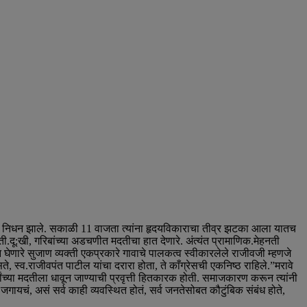
ाने निधन झाले. सकाळी 11 वाजता त्यांना हृदयविकाराचा तीव्र झटका आला यातच
ती.दू:खी, गरिबांच्या अडचणीत मदतीचा हात देणारे. अंत्यंत प्रामाणिक.मेहनती
णारे सुजाण व्यक्ती एकप्रकारे गावाचे पालकत्व स्वीकारलेले राजीवजी म्हणजे
 स्व.राजीवपंत पाटील यांचा दरारा होता, ते काँग्रेसची एकनिष्ठ राहिले.”मरावे
्वांच्या मदतीला धावून जाण्याची प्रवृत्ती हितकारक होती. समाजकारण करून त्यांनी
 जगायचं, असं सर्व काही व्यवस्थित होतं, सर्व जनतेसोबत कौटुंबिक संबंध होते,