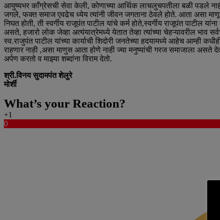
आयुष्यभर काँग्रेसची सेवा केली, कोणाच्या आर्थिक लाचलुचपतीला बळी पडले नाही, 
जगले, फक्त समाज एवढेच ध्येय त्यांनी जीवन जगताना ठेवले होते. आता असा माणूस च
निघत होती, ती स्वर्गीय राजूपंत पाटील यांचे कर्म होते,स्वर्गीय राजूपंत पाटील यांन
असते, हजारो लोक जेव्हा अत्यंयात्रेमध्ये येतात तेव्हा त्यांच्या चेहऱ्यावरील भाव 
स्व.राजुपंत पाटील यांच्या कार्याची शिदोरी जनतेच्या हदयामध्ये आहेच आम्ही कध
राहणार नाही ,असा माणुस आता होणे नाही ज्या मनुष्यांची गरज समाजाला असते देव त
अर्पण करतो व माझ्या शब्दांना विराम देतो.
श्री.विनय सुदामपंत शेलुरे
मोर्शी
What’s your Reaction?
+1
0