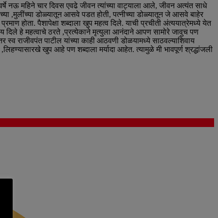
्षे नऊ महिने चार दिवस एवढे जीवन त्यांच्या वाट्याला आले, जीवन अत्यंत साधे
या ,मुलींच्या डोळ्यातून आसवे पडत होती, पत्नीच्या डोळ्यातून जे आसवे बाहेर
्रमाण होता. पैशापेक्षा शब्दाला खुप महत्व दिले. याची प्रचीती अंत्ययात्रेमध्ये येत
ाय दिले हे महत्वाचे ठरते ,प्रत्येकाने मृत्युला आनंदाने आपण सामोरे जावुच पण
ही तर स्व राजीवपंत पाटील यांच्या काही आठवणी डोळयामध्ये साठवल्याशिवाय
हण्यासारखे खुप आहे पण शब्दाला मर्यादा आहेत. त्यामुळे मी भावपूर्ण श्रद्धांजली