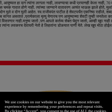
आयुष्यात हा दाग त्यांना लागला नाही, लावण्याचा कधी प्रयत्नही केला नाही, 70 वर
मक गावात होणे नाही. त्यांच्या जाण्याने वातावरण अत्यंत भाऊक झाले होते, मुलांच्
ा दोन मुले व दोन मुली आहेत. स्व.राजीवपंत पाटील हे शेवटपर्यंत एकनिष्ठ राहीले, शब्द प
सर्वच सांगत असतात ,प्रत्येकाला मृत्यु येणारच पण आयुष्याच्या शेवटी तुम्ही जनतेला क
ीही विसरणार नाही.मनुष्य जातो ,पण आपले कर्तव्य सेबत घेवुन जातो, आम्ही खुप ना
्यांना लवकरच देवाघरी नेतो हे लिहतांना डोळयात पाणी येते. लेख खुप मोठा होईल ,लि
We use cookies on our website to give you the most relevant
experience by remembering your preferences and repeat visits.
By clicking “Accept”, you consent to the use of ALL the cookies.