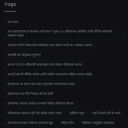
Tags
murder
अरे महाराष्ट्रात हे चाललंय तरी काय ? पुन्हा ४० महिलांच्या आर्थिक आणि लैंगिक शोषणाचे
प्रकरण उघड
अश्लील फोटो निकालकर ब्लैकमेल तथा जबरन शादी का।मामला उजागर
आणखी एक भोंदूबाबा तुरुंगात
आनंद ने 500 महिलांची फसवणूक करत घेतला जीवनाचा आनंद
आयटी कंपनी लैंगिक शोषण आणि धर्मांतर प्रकरणात महिला मास्टर माईंड
इस्त्रायल चा इराण च्या लहान मुलांच्या रुग्णालयावर हल्ला
खौफनाक सच पति निकला माँ का प्रेमी
तरुणींच्या रक्ताने आंघोळ करणारी महिला सिरीयल किलर
पोलिसांच्या हातावर तुरी देत बाईक चोरटे पसार
ब्रेकिंग न्यूज
भाई निकले पति के बच्चे
मध्यस्थी करायला गेलेल्या तरुणाचा खून
महिला दिन
महिलेवर सामूहिक बलात्कार