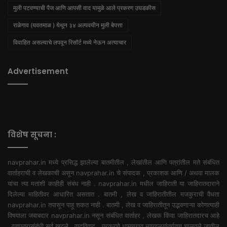
मुली पटवण्याची पैज आणि आपसी वाद यामुळे आले प्रकरण उघडकीस
राळेगाव (यवतमाळ ) येथून ३४ अल्पवयीन मुली बेपत्ता
विवाहित असल्याचे लपवून रिसॉर्ट मध्ये नेऊन अत्याचार
Advertisement
विशेष सूचना :
navprahar.in मध्ये प्रसिद्ध झालेल्या बातमीतील , लेखांतील आणि पत्रांतील मते संबंधित
वार्ताहराची व लेखकाची असून navprahar.in चे संपादक , प्रकाशक आणि / अथवा मालक
यांचा त्या मतांशी काहीही संबंध नाही . navprahar.in मधील जाहिराती या जाहिरातदाराने
दिलेल्या माहितीवर आधारित असतात . बातमी , लेख व जाहिरातीतील मजकुराची वैधता
navprahar.in तपासून पाहू शकत नाही . बातमी , लेख व जाहिरातीतून उद्भवणाऱ्या कोणत्याही
विषयाला जबाबदार navprahar.in नसून संबंधित वार्ताहर , लेखक किंवा जाहिरातदारच आहे
. वृत्तपत्रासंबंधी सर्व खटले , वादविवाद , प्रकरणे धामणगाव न्यायालयांतर्गतच चालवले जातील