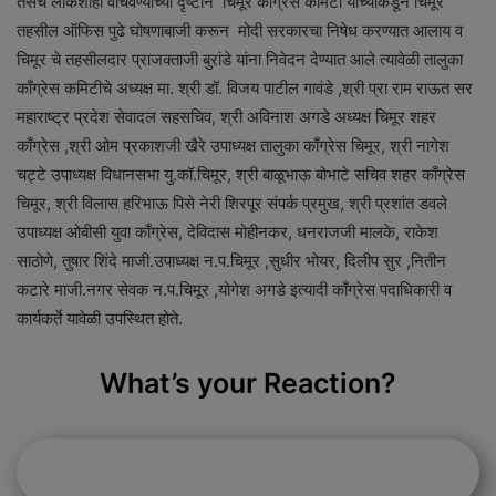
तसेच लोकशाही वाचवण्याच्या दृष्टीने चिमूर काँग्रेस कमिटी यांच्याकडून चिमूर
तहसील ऑफिस पुढे घोषणाबाजी करून मोदी सरकारचा निषेध करण्यात आलाय व
चिमूर चे तहसीलदार प्राजक्ताजी बुरांडे यांना निवेदन देण्यात आले त्यावेळी तालुका
काँग्रेस कमिटीचे अध्यक्ष मा. श्री डॉ. विजय पाटील गावंडे ,श्री प्रा राम राऊत सर
महाराष्ट्र प्रदेश सेवादल सहसचिव, श्री अविनाश अगडे अध्यक्ष चिमूर शहर
काँग्रेस ,श्री ओम प्रकाशजी खैरे उपाध्यक्ष तालुका काँग्रेस चिमूर, श्री नागेश
चट्टे उपाध्यक्ष विधानसभा यु.कॉ.चिमूर, श्री बाळूभाऊ बोभाटे सचिव शहर काँग्रेस
चिमूर, श्री विलास हरिभाऊ पिसे नेरी शिरपूर संपर्क प्रमुख, श्री प्रशांत डवले
उपाध्यक्ष ओबीसी युवा काँग्रेस, देविदास मोहीनकर, धनराजजी मालके, राकेश
साठोणे, तुषार शिंदे माजी.उपाध्यक्ष न.प.चिमूर ,सुधीर भोयर, दिलीप सुर ,नितीन
कटारे माजी.नगर सेवक न.प.चिमूर ,योगेश अगडे इत्यादी काँग्रेस पदाधिकारी व
कार्यकर्ते यावेळी उपस्थित होते.
What’s your Reaction?