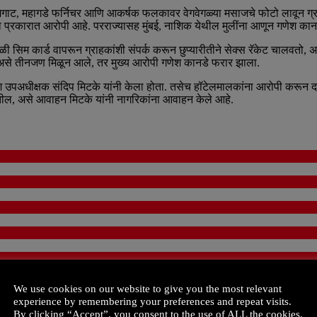
गमगाट, महागडे फर्निचर आणि आकर्षक फलकावर वेगवेगळ्या मसाजचे फोटो लावून ग्राहक
ाच्या प्रकारात आरोपी आहे. परराज्यासह मुंबई, नाशिक येथील मुलींना आणून गणेश कानड
गळी सिम कार्ड वापरून ग्राहकांशी संपर्क करून छुप्यारीतीने सेक्स रॅकेट चालवतो,
ॅनेजर असे तीनजण मिळून आले, तर मुख्य आरोपी गणेश कानडे फरार झाला.
पर्दाफाश उपअधीक्षक संदिप मिटके यांनी केला होता. तसेच हॉटेलमालकांना आरोपी करू
करतील, असे आवाहन मिटके यांनी नागरिकांना आवाहन केले आहे.
We use cookies on our website to give you the most relevant
experience by remembering your preferences and repeat visits.
By clicking “Accept”, you consent to the use of ALL the cookies.