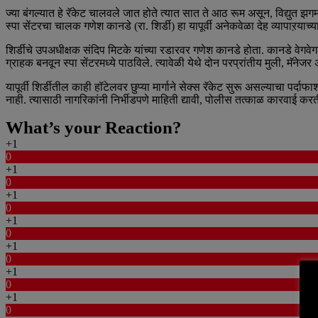
ज्या बंगल्यात हे रॅकेट चालवले जात होते त्यात सात ते आठ रूम असून, विद्युत झ
स्पा सेंटरचा चालक गणेश कानडे (रा. शिर्डी) हा यापूर्वी अनेकवेळा देह व्यापाऱय
शिर्डीचे उपअधीक्षक संदिप मिटके यांच्या रडारवर गणेश कानडे होता. कानडे वेगवे
ग्राहक बनवून स्पा सेंटरमध्ये पाठविले. त्यावेळी येथे दोन परप्रांतीय मुली, म
यापूर्वी शिर्डीतील काही हॉटेलवर छुप्या मार्गाने सेक्स रॅकेट सुरू असल्याचा 
नाही. त्यासाठी नागरिकांनी निर्भीडपणे माहिती द्यावी, पोलीस तत्काळ कारवाई 
What’s your Reaction?
+1
0
+1
0
+1
0
+1
0
+1
0
+1
0
+1
0