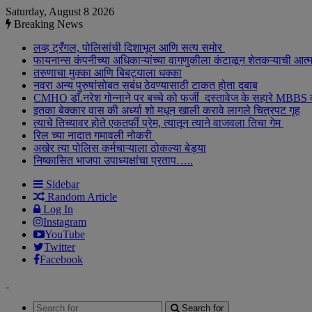
Saturday, August 8 2026
Breaking News
लव्ह ट्रँगल, पोलिसांची दिशाभूल आणि सत्य समोर
फायनान्स कंपनीच्या अधिकाऱ्यांच्या वागणुकीला कंटाळून शेतकऱ्याची आत्
तरुणाचा मुक्का आणि बिबट्याला धक्का
नवरा अन्य पुरुषांसोबत सबंध ठेवण्यासाठी टाकत होता दबाब
CMHO डॉ.नरेश गोन्नाने पर बच्चे को फर्जी दस्तावेज के सहारे MBBS
इतका बेक्कार वास की अर्ध्या शो मधून खाली करावे लागले चित्रपट गृह
त्याचे तिच्यावर होते एकतर्फी प्रेम, त्यातून त्याने वाजवला तिचा गेम
रिल च्या नादात गमावली नोकरी
अखेर त्या पोलिस कर्मचाऱ्याला ठोकल्या बेड्या
निष्कासित भाजपा उपाध्यक्षांचा प्रताप…..
Sidebar
Random Article
Log In
Instagram
YouTube
Twitter
Facebook
Search for