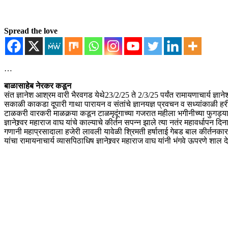
Spread the love
…
बाळासाहेब नेरकर कडून
संत ज्ञानेश आश्रम वारी भैरवगड येथे23/2/25 ते 2/3/25 पर्यंत रामायणाचार्य ज्ञान
सकाळी काकडा दूपारी गाथा पारायन व संतांचे ज्ञानयज्ञ प्रवचन व सध्यांकाळी ह
टाळकरी वारकरी माळकर्‍या कडून टाळमृदूंगाच्या गजरात महीला भगीनीच्या फुगड्य
ज्ञानेश्र्वर महाराज वाघ यांचे काल्याचे कीर्तन सपन्न झाले त्या नतंर महावर्धा
गणानी महाप्रसादाला हजेरी लावली यावेळी श्रिमती हर्षाताई गेबड बाल कीर्तनकार क
यांचा रामायनाचार्य व्यासपिठाधिष ज्ञानेश्र्वर महाराज वाघ यांनी भंगवे ऊपरणे शाल 