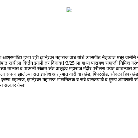
ेश आश्रमाधिष हभप श्री ज्ञानेश्र्वर महाराज वाघ यांचे व्यासपीठ नेतृत्वात मधूर वान
रीपाठ राञीला किर्तन झाली तर दिंनाक1/3/25 ला गाथा पारायण समाप्ती निमित्त ग्
ाच्या तालात व पाऊली खेळत संत वासूदेव महाराज मंदीर परीसरा पर्यत काढन्यात आ
पन दिनाला सपन्न झालेल्या संत ज्ञानेश आश्रमात वारी वारखेड, पिपरंखेड, सौदळा हि
ृष्णा महाराज, ज्ञानेश्र्वर महाराज भालतिलक व सर्व वारकर्‍याचे व मुख्य ओमशाती 
देत सत्कार केला