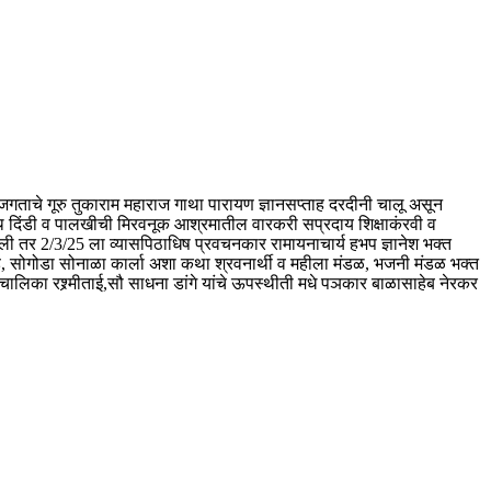
ीने जगताचे गूरु तुकाराम महाराज गाथा पारायण ज्ञानसप्ताह दरदीनी चालू असून
रंथ दिंडी व पालखीची मिरवनूक आश्रमातील वारकरी सप्रदाय शिक्षाकंरवी व
ली तर 2/3/25 ला व्यासपिठाधिष प्रवचनकार रामायनाचार्य हभप ज्ञानेश भक्त
वरखेड, सोगोडा सोनाळा कार्ला अशा कथा श्रवनार्थी व महीला मंडळ, भजनी मंडळ भक्त
संचालिका रश्र्मीताई,सौ साधना डांगे यांचे ऊपस्थीती मधे पञकार बाळासाहेब नेरकर