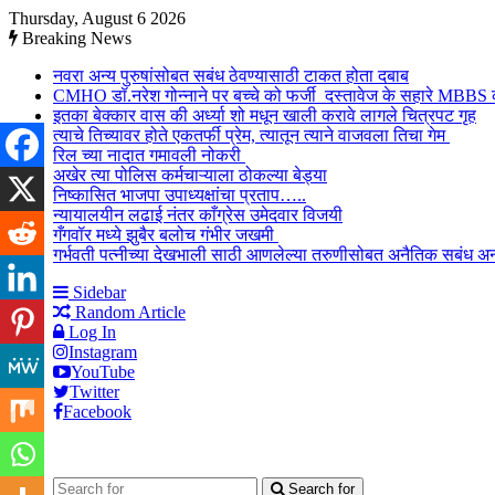
Thursday, August 6 2026
Breaking News
नवरा अन्य पुरुषांसोबत सबंध ठेवण्यासाठी टाकत होता दबाब
CMHO डॉ.नरेश गोन्नाने पर बच्चे को फर्जी दस्तावेज के सहारे MBBS
इतका बेक्कार वास की अर्ध्या शो मधून खाली करावे लागले चित्रपट गृह
त्याचे तिच्यावर होते एकतर्फी प्रेम, त्यातून त्याने वाजवला तिचा गेम
रिल च्या नादात गमावली नोकरी
अखेर त्या पोलिस कर्मचाऱ्याला ठोकल्या बेड्या
निष्कासित भाजपा उपाध्यक्षांचा प्रताप…..
न्यायालयीन लढाई नंतर काँग्रेस उमेदवार विजयी
गँगवॉर मध्ये झुबैर बलोच गंभीर जखमी
गर्भवती पत्नीच्या देखभाली साठी आणलेल्या तरुणीसोबत अनैतिक सबंध अ
Sidebar
Random Article
Log In
Instagram
YouTube
Twitter
Facebook
Search for