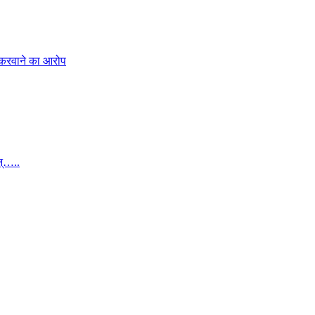
 करवाने का आरोप
न्…..