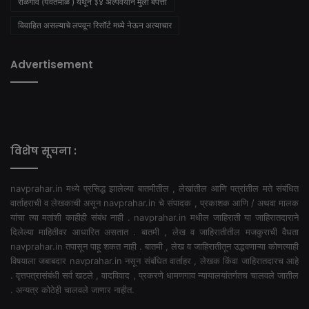
राळेगाव (यवतमाळ ) येथून ३४ अल्पवयीन मुली बेपत्ता
विवाहित असल्याचे लपवून रिसॉर्ट मध्ये नेऊन अत्याचार
Advertisement
विशेष सूचना :
navprahar.in मध्ये प्रसिद्ध झालेल्या बातमीतील , लेखांतील आणि पत्रांतील मते संबंधित
वार्ताहराची व लेखकाची असून navprahar.in चे संपादक , प्रकाशक आणि / अथवा मालक
यांचा त्या मतांशी काहीही संबंध नाही . navprahar.in मधील जाहिराती या जाहिरातदाराने
दिलेल्या माहितीवर आधारित असतात . बातमी , लेख व जाहिरातीतील मजकुराची वैधता
navprahar.in तपासून पाहू शकत नाही . बातमी , लेख व जाहिरातीतून उद्भवणाऱ्या कोणत्याही
विषयाला जबाबदार navprahar.in नसून संबंधित वार्ताहर , लेखक किंवा जाहिरातदारच आहे
. वृत्तपत्रासंबंधी सर्व खटले , वादविवाद , प्रकरणे धामणगाव न्यायालयांतर्गतच चालवले जातील
. अन्यत्र कोठेही चालवले जाणार नाहीत.