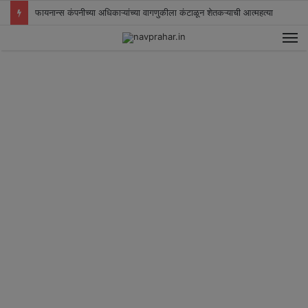
फायनान्स कंपनीच्या अधिकाऱ्यांच्या वागणुकीला कंटाळून शेतकऱ्याची आत्महत्या
M