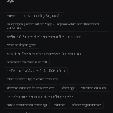
Tags
murder
TCS प्रकरणाची मुंबईत पुनरावृत्ती ?
अरे महाराष्ट्रात हे चाललंय तरी काय ? पुन्हा ४० महिलांच्या आर्थिक आणि लैंगिक शोषणाचे
प्रकरण उघड
अश्लील फोटो निकालकर ब्लैकमेल तथा जबरन शादी का।मामला उजागर
आणखी एक भोंदूबाबा तुरुंगात
आयटी कंपनी लैंगिक शोषण आणि धर्मांतर प्रकरणात महिला मास्टर माईंड
खौफनाक सच पति निकला माँ का प्रेमी
तरुणींच्या रक्ताने आंघोळ करणारी महिला सिरीयल किलर
नाशिक येथे गजवा ए हिंद चा भयानक प्रकार उघड
पोलिसांच्या हातावर तुरी देत बाईक चोरटे पसार
ब्रेकिंग न्यूज
भाई निकले पति के बच्चे
भावी पतीच्या बोलण्याने तणावाखाली येऊन तरुणीने संपवले जीवन
मध्यस्थी करायला गेलेल्या तरुणाचा खून
महिला दिन
महिलेवर सामूहिक बलात्कार