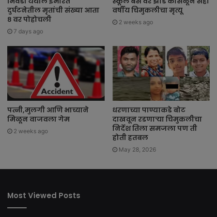
भिवंडी येथील इमारत
स्कूल बस वर झाड कोसळून सहा
दुर्घटनेतील मृतांची संख्या आता
वर्षीय चिमुकलीचा मृत्यू
८ वर पोहोचली
2 weeks ago
7 days ago
पत्नी,मुलगी आणि भाच्याने
धरणाच्या पाण्याकडे बोट
मिळून वाजवला गेम
दाखवून रडणाऱ्या चिमुकलीचा
निर्देश तिला समजला पण ती
2 weeks ago
होती हतबल
May 28, 2026
Most Viewed Posts