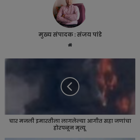
मुख्य संपादक : संजय पांडे
W
e
b
s
i
t
e
चार मजली इमारतीला लागलेल्या आगीत सहा जणांचा
होरपळून मृत्यू