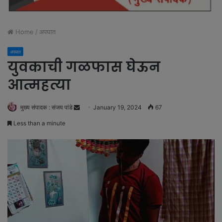
Home
/
अपघात
अपघात
युवकाची गळफास घेऊन
आत्महत्या
मुख्य संपादक : संजय पांडे
S
January 19, 2024
67
e
Less than a minute
n
d
a
n
e
m
a
i