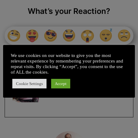
What’s your Reaction?
We use cookies on our website to give you the most
relevant experience by remembering your preferences and
मुख्य संपादक : संजय पांडे
repeat visits. By clicking “Accept”, you consent to the use
of ALL the cookies.
Cookie Settings
Accept