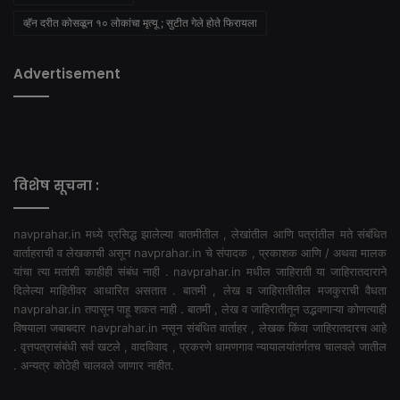
व्हॅन दरीत कोसळून १० लोकांचा मृत्यू ; सुटीत गेले होते फिरायला
Advertisement
विशेष सूचना :
navprahar.in मध्ये प्रसिद्ध झालेल्या बातमीतील , लेखांतील आणि पत्रांतील मते संबंधित
वार्ताहराची व लेखकाची असून navprahar.in चे संपादक , प्रकाशक आणि / अथवा मालक
यांचा त्या मतांशी काहीही संबंध नाही . navprahar.in मधील जाहिराती या जाहिरातदाराने
दिलेल्या माहितीवर आधारित असतात . बातमी , लेख व जाहिरातीतील मजकुराची वैधता
navprahar.in तपासून पाहू शकत नाही . बातमी , लेख व जाहिरातीतून उद्भवणाऱ्या कोणत्याही
विषयाला जबाबदार navprahar.in नसून संबंधित वार्ताहर , लेखक किंवा जाहिरातदारच आहे
. वृत्तपत्रासंबंधी सर्व खटले , वादविवाद , प्रकरणे धामणगाव न्यायालयांतर्गतच चालवले जातील
. अन्यत्र कोठेही चालवले जाणार नाहीत.