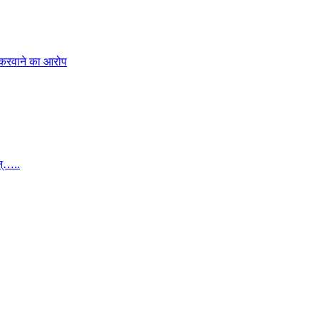
 करवाने का आरोप
न्…..