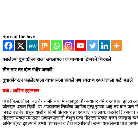
Spread the love
पडलेल्या दुचाकीस्वाराला उचलायला जाणाऱ्याना टिप्परने चिरडले
तीन ठार तर दोन गंभीर जखमी
दुचाकीवरून पडलेल्याला वाचवायला धावले पण स्वतःच अपघाताला बळी पडले
वर्धा / आशिष इझनकर
वर्धा जिल्ह्यातील- वडनेर नजीकच्या मानकापूर चौरस्त्यावर गंभीर अपघात झाला आह
जोरदार धडक दिली. या अपघातात तिघांचा जागीच मृत्यू झाला आहे तर दोन जण ग
जवळ वडनेर पासून अडीच किमी अंतरावर हा अपघात घडलाय. वडनेर शिरसगाव रो
मोटरसायकलस्वाराला उचलण्यासाठी तेथुन एका मोटरसायकल वरुन जाणार्‍या व्यक्
अनियंत्रित झाल्याने उभ्या टिप्परला व तेथे मदतीसाठी उभ्या असलेल्या पाच 