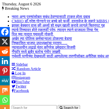
Thursday, August 6 2026
Breaking News
नवरा अन्य पुरुषांसोबत सबंध ठेवण्यासाठी टाकत होता दबाब
CMHO डॉ.नरेश गोन्नाने पर बच्चे को फर्जी दस्तावेज के सहारे MBBS
इतका बेक्कार वास की अर्ध्या शो मधून खाली करावे लागले चित्रपट गृह
त्याचे तिच्यावर होते एकतर्फी प्रेम, त्यातून त्याने वाजवला तिचा गेम
रिल च्या नादात गमावली नोकरी
अखेर त्या पोलिस कर्मचाऱ्याला ठोकल्या बेड्या
निष्कासित भाजपा उपाध्यक्षांचा प्रताप…..
न्यायालयीन लढाई नंतर काँग्रेस उमेदवार विजयी
गँगवॉर मध्ये झुबैर बलोच गंभीर जखमी
गर्भवती पत्नीच्या देखभाली साठी आणलेल्या तरुणीसोबत अनैतिक सबंध अ
Sidebar
Random Article
Log In
Instagram
YouTube
Twitter
Facebook
Search for