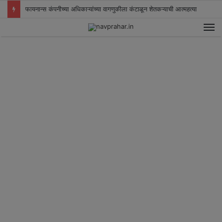
फायनान्स कंपनीच्या अधिकाऱ्यांच्या वागणुकीला कंटाळून शेतकऱ्याची आत्महत्या
M