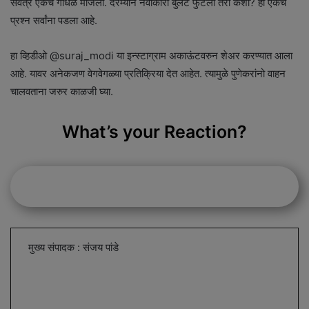
सर्वत्र एकच गोंधळ माजला. दरम्यान नवीकोरी बुलेट फुटली तरी कशी? हा एकच
प्रश्न सर्वांना पडला आहे.
हा व्हिडीओ @suraj_modi या इन्स्टाग्राम अकाऊंटवरुन शेअर करण्यात आला
आहे. यावर अनेकजण वेगवेगळ्या प्रतिक्रिया देत आहेत. त्यामुळे पुणेकरांनो वाहन
चालवताना जरुर काळजी घ्या.
What’s your Reaction?
मुख्य संपादक : संजय पांडे