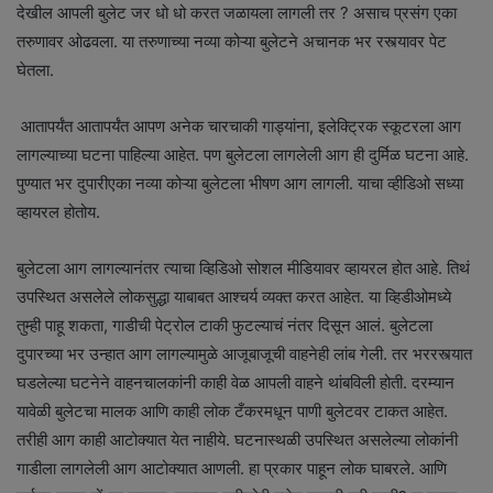
देखील आपली बुलेट जर धो धो करत जळायला लागली तर ? असाच प्रसंग एका
तरुणावर ओढवला. या तरुणाच्या नव्या कोऱ्या बुलेटने अचानक भर रस्त्यावर पेट
घेतला.
आतापर्यंत आतापर्यंत आपण अनेक चारचाकी गाड्यांना, इलेक्ट्रिक स्कूटरला आग
लागल्याच्या घटना पाहिल्या आहेत. पण बुलेटला लागलेली आग ही दुर्मिळ घटना आहे.
पुण्यात भर दुपारीएका नव्या कोऱ्या बुलेटला भीषण आग लागली. याचा व्हीडिओ सध्या
व्हायरल होतोय.
बुलेटला आग लागल्यानंतर त्याचा व्हिडिओ सोशल मीडियावर व्हायरल होत आहे. तिथं
उपस्थित असलेले लोकसुद्धा याबाबत आश्चर्य व्यक्त करत आहेत. या व्हिडीओमध्ये
तुम्ही पाहू शकता, गाडीची पेट्रोल टाकी फुटल्याचं नंतर दिसून आलं. बुलेटला
दुपारच्या भर उन्हात आग लागल्यामुळे आजूबाजूची वाहनेही लांब गेली. तर भररस्त्यात
घडलेल्या घटनेने वाहनचालकांनी काही वेळ आपली वाहने थांबविली होती. दरम्यान
यावेळी बुलेटचा मालक आणि काही लोक टँकरमधून पाणी बुलेटवर टाकत आहेत.
तरीही आग काही आटोक्यात येत नाहीये. घटनास्थळी उपस्थित असलेल्या लोकांनी
गाडीला लागलेली आग आटोक्यात आणली. हा प्रकार पाहून लोक घाबरले. आणि