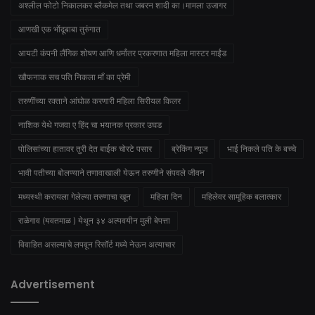
अश्लील फोटो निकालकर ब्लैकमेल तथा जबरन शादी का।मामला उजागर
आणखी एक भोंदूबाबा तुरुंगात
आयटी कंपनी लैंगिक शोषण आणि धर्मांतर प्रकरणात महिला मास्टर माईंड
खौफनाक सच पति निकला माँ का प्रेमी
तरुणींच्या रक्ताने आंघोळ करणारी महिला सिरीयल किलर
नाशिक येथे गजवा ए हिंद चा भयानक प्रकार उघड
पोलिसांच्या हातावर तुरी देत बाईक चोरटे पसार
ब्रेकिंग न्यूज
भाई निकले पति के बच्चे
भावी पतीच्या बोलण्याने तणावाखाली येऊन तरुणीने संपवले जीवन
मध्यस्थी करायला गेलेल्या तरुणाचा खून
महिला दिन
महिलेवर सामूहिक बलात्कार
राळेगाव (यवतमाळ ) येथून ३४ अल्पवयीन मुली बेपत्ता
विवाहित असल्याचे लपवून रिसॉर्ट मध्ये नेऊन अत्याचार
Advertisement