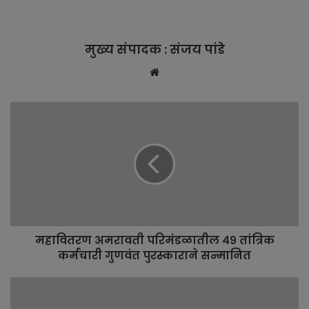
मुख्य संपादक : संजय पांडे
W
e
b
s
i
t
e
महावितरण अमरावती परिमंडळातील ४९ तांत्रिक
कर्मचारी गुणवंत पुरस्काराने सन्मानित