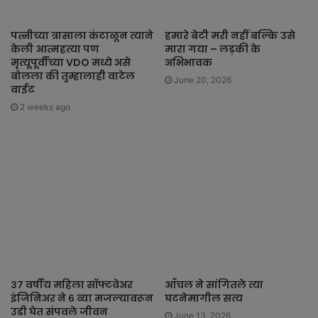
पत्नीच्या त्रासाला कंटाळून त्याने
हमारे बेटी मरी नहीं बल्कि उसे
केली आत्महत्या पण
मारा गया – लड़की के
मृत्यूपूर्वीच्या VDO मध्ये असे
अभिभावक
बोलला की तुम्हालाही वाटेल
June 20, 2026
वाईट
2 weeks ago
३७ वर्षीय महिला सॉफ्टवेअर
आँचल ने सांगितले त्या
इंजिनिअर ने ६ व्या मजल्यावरून
घटनेमागील सत्य
उडी घेत संपवले जीवन
June 13, 2026