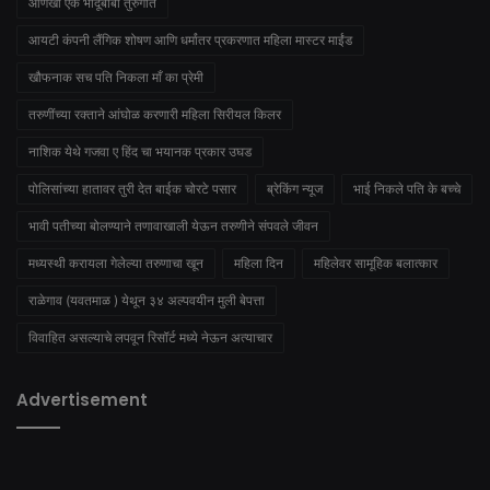
आणखी एक भोंदूबाबा तुरुंगात
आयटी कंपनी लैंगिक शोषण आणि धर्मांतर प्रकरणात महिला मास्टर माईंड
खौफनाक सच पति निकला माँ का प्रेमी
तरुणींच्या रक्ताने आंघोळ करणारी महिला सिरीयल किलर
नाशिक येथे गजवा ए हिंद चा भयानक प्रकार उघड
पोलिसांच्या हातावर तुरी देत बाईक चोरटे पसार
ब्रेकिंग न्यूज
भाई निकले पति के बच्चे
भावी पतीच्या बोलण्याने तणावाखाली येऊन तरुणीने संपवले जीवन
मध्यस्थी करायला गेलेल्या तरुणाचा खून
महिला दिन
महिलेवर सामूहिक बलात्कार
राळेगाव (यवतमाळ ) येथून ३४ अल्पवयीन मुली बेपत्ता
विवाहित असल्याचे लपवून रिसॉर्ट मध्ये नेऊन अत्याचार
Advertisement