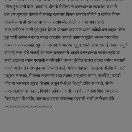
मंगेश हुड यांनी केले. कामगार दीनाचे निमित्त्याने बसस्थानक स्वच्छता करणारे
एस.एस.सुरावार कंपनी चे सफाई कामगार विजय नामदेव मोहिजे व कविता विजय
मोहिजे यांचा ही सत्कार पत्रकार संतोष पोटपिल्लेवार,व मान्यवर हस्ते
शाल,श्रीफळ,साडी पुष्पगुच्छ देऊन सत्कार करण्यात आला.यावेळी बस वाहक मंगेश
हुड यांनी आपले मनोगत व्यक्त करतांना सफाई कामगारामुळेच बसस्थानकातील
कचरा व साफसफाई राहून नागरिका चे आरोग्य सुदृढ़ राहते आणि सफाई कामगारांमुळे
रोगराई नष्ट होते.सफाई कामगार घराप्रमाणे आपले बसस्थानक स्वच्छ रहावे या
साठी झटतात त्यास प्रवासी नागरिकांनी कचरा कुंडीत कचरा टांकते त्यांना सहकार्य
करावे असे मत मंगेश हुड यांनी व्यक्त केले. यावेळी वाहतूक नियंत्रक शैलेश बी. पाली
मधुकर नगराळे, भिमराव ताकसांडे,दादा टेकाम,राजुभाऊ मंगाम, जयविष्णू मडावी,
जोशना भारस्कर सुरेश सिडाम,अतुल पंधरे,के.के.धुर्वे,देविदास पराते, संतोष
आत्राम,प्रकाश गेडाम, किशोर उईके,आर.डी. मडावी,अविनाश शिवनकर.वाय.
मेश्राम,एम.बि.उईके, चालक व वाहक यांच्यासह प्रवाशी आदीं उपस्थित होते.
००००००००००००००००००