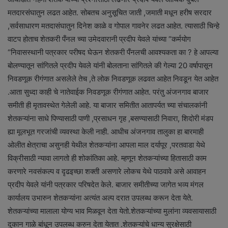
मतदारसंघातुन लढत आहेत. सोबतच अनुसूचित जाती ,जमाती मधून हरीष सरदार
,सर्वसाधारण मतदासंघातुन दिनेश काळे व गोपाल गावनेर लढत आहेत. त्यासाठी चिन्हे
वाटप होताच शेतकरी पँनल च्या उमेदवारानी प्रदीप येवले यांच्या “कर्मयोग
“निवासस्थानी पत्रकार परीषद घेऊन शेतकरी पँनलची आवश्यकता का ? हे आपल्या
बोलण्यातून सांगितले प्रदीप येवले यांनी बोलताना सांगितले की गेल्या 20 वर्षापासून
निवडणूक रीगंणात असलेले तेच ,ते लोक निवडणूक लढवत आहेत निवडून येत आहेत
.आता सुध्दा काही चे नातेवाईक निवडणूक रीगंणात आहेत. परंतु अंजनगाव बाजार
समीती ही मृतावस्थेत गेलेली आहे. या बाजार समितीत आतापर्यत च्या संचालकांनी
शेतकऱ्यांना साधे पिण्यासाठी पाणी ,प्रसाधन गृह ,बसण्यासाठी निवारा, शिदोरी मंडप
ह्या मूलभूत गरजांची व्यवस्था केली नाही. आधीच अंजनगाव तालुका हा बारमाही
ओलीत क्षेत्राचा असुनही येथील शेतकऱ्यांना आपला माल दर्यापूर ,परतवाडा येथे
विक्रीसाठी न्यावा लागतो ही शोकांतिका आहे. म्हणून शेतकऱ्यांच्या हितासाठी काम
करणारे नवसंकल्प व दृढइच्छा शक्ती असणारे लोकच येथे पाठवावे असे आवाहन
प्रदीप येवले यांनी पत्रकार परिषदेत केले. बाजार समीतीच्या जागेत भव्य मंगल
कार्यालय उभारुन शेतकऱ्यांना अत्यंत अल्प दरात उपलब्ध करून देता येते.
शेतकऱ्यांच्या मालाला योग्य भाव मिळवून देता येतो.शेतकऱ्यांच्या मुलांना व्यवसायासाठी
दुकान गाळे बांधून उपलब्ध करुन देता येतात .शेतकऱ्यांचे धान्य सुरक्षेसाठी