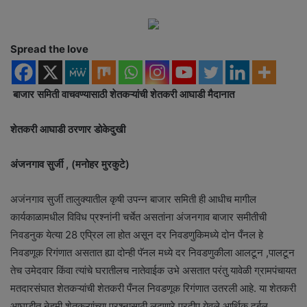
a
n
e
Spread the love
m
a
i
बाजार समिती वाचवण्यासाठी शेतकऱ्यांची शेतकरी आघाडी मैदानात
l
शेतकरी आघाडी ठरणार डोकेदुखी
अंजनगाव सुर्जी , (मनोहर मुरकुटे)
अजंनगाव सुर्जी तालुक्यातील कृषी उपन्न बाजार समिती ही आधीच मागील
कार्यकाळामधील विविध प्रश्नांनी चर्चेत असतांना अंजनगाव बाजार समीतीची
निवडनुक येत्या 28 एप्रिल ला होत असून दर निवडणुकिमध्ये दोन पँनल हे
निवडणूक रिगंणात असतात ह्या दोन्ही पॅनल मध्ये दर निवडणुकीला आलटून ,पालटून
तेच उमेदवार किंवा त्यांचे घरातीलच नातेवाईक उभे असतात परंतु यावेळी ग्रामपंचायत
मतदारसंघात शेतकऱ्यांची शेतकरी पँनल निवडणूक रिगंणात उतरली आहे. या शेतकरी
आघाडीत नेहमी शेतकऱ्यांच्या प्रश्नासाठी लढणारे प्रदीप येवले आर्थिक दुर्बल