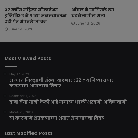
३७ वर्षीय महिला सॉफ्टवेअर
आँचल ने सांगितले त्या
इंजिनिअर ने ६ व्या मजल्यावरून
घटनेमागील सत्य
उडी घेत संपवले जीवन
June 13, 2026
June 14, 2026
Most Viewed Posts
May 17, 2023
राज्यात जिल्ह्यांची संख्या वाढणार : 22 नवे जिल्हा तयार
करण्याचा शासनाचा विचार
December 1, 2023
बाबा वेंगा यांनी केली आहे जगाला धडकी भरवणी भविष्यवाणी
March 20, 2023
या कारणाने शेतकऱ्याच्या शेतात रोज यायचा बिबट
Last Modified Posts