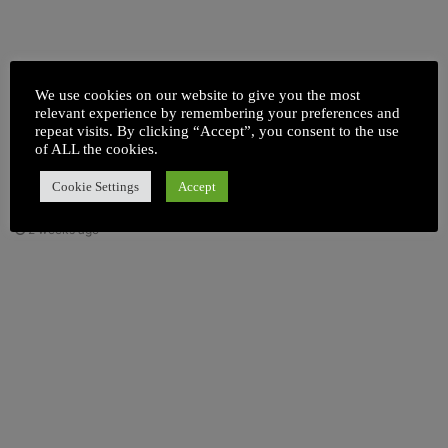
We use cookies on our website to give you the most
relevant experience by remembering your preferences and
पत्नीच्या त्रासाला कंटाळून त्याने
हमारे बेटी मरी नहीं बल्कि उसे
repeat visits. By clicking “Accept”, you consent to the use
केली आत्महत्या पण
मारा गया – लड़की के
of ALL the cookies.
मृत्यूपूर्वीच्या VDO मध्ये असे
अभिभावक
बोलला की तुम्हालाही वाटेल
Cookie Settings
Accept
June 20, 2026
वाईट
2 weeks ago