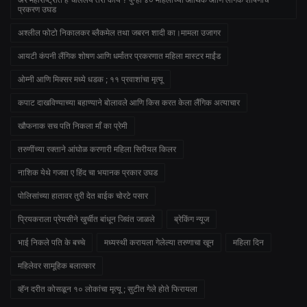
प्रकरण उघड
अश्लील फोटो निकालकर ब्लैकमेल तथा जबरन शादी का।मामला उजागर
आयटी कंपनी लैंगिक शोषण आणि धर्मांतर प्रकरणात महिला मास्टर माईंड
ओम्नी आणि मिक्सर मध्ये धडक ; ११ प्रवाशांचा मृत्यू
कपाट दाखविण्याच्या बहाण्याने बोलावले आणि किस करत केला लैंगिक अत्याचार
खौफनाक सच पति निकला माँ का प्रेमी
तरुणींच्या रक्ताने आंघोळ करणारी महिला सिरीयल किलर
नाशिक येथे गजवा ए हिंद चा भयानक प्रकार उघड
पोलिसांच्या हातावर तुरी देत बाईक चोरटे पसार
प्रियकराला प्रेयसीने खुर्चीत बांधून जिवंत जाळले
ब्रेकिंग न्यूज
भाई निकले पति के बच्चे
मध्यस्थी करायला गेलेल्या तरुणाचा खून
महिला दिन
महिलेवर सामूहिक बलात्कार
व्हॅन दरीत कोसळून १० लोकांचा मृत्यू ; सुटीत गेले होते फिरायला