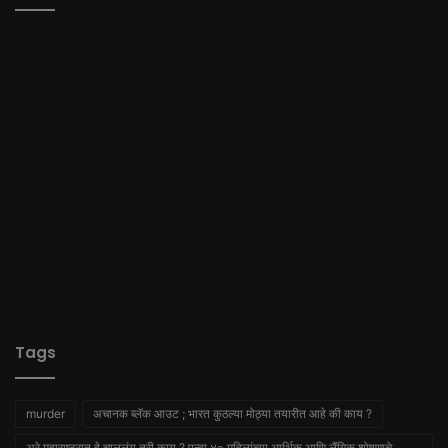
Tags
murder
अचानक ब्लॅक आउट ; भारत कुठल्या मोठ्या तयारीत आहे की काय ?
अरे महाराष्ट्रात हे चाललंय तरी काय ? पुन्हा ४० महिलांच्या आर्थिक आणि लैंगिक शोषणाचे