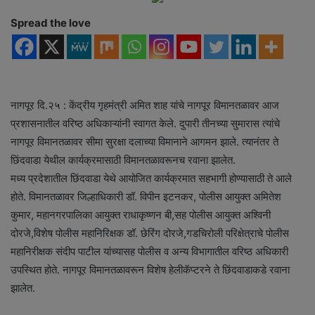
e
Spread the love
m
a
i
l
नागपूर दि.२५ : केंद्रीय गृहमंत्री अमित शाह यांचे नागपूर विमानतळावर आज
प्रशासनातील वरिष्ठ अधिकाऱ्यांनी स्वागत केले. दुपारी तीनच्या सुमारास त्यांचे
नागपूर विमानतळावर सीमा सुरक्षा दलाच्या विमानाने आगमन झाले. त्यानंतर ते
छिंदवाडा येथील कार्यक्रमासाठी विमानतळावरूनच रवाना झालेत.
मध्य प्रदेशातील छिंदवाडा येथे आयोजित कार्यक्रमात सहभागी होण्यासाठी ते आले
होते. विमानतळावर जिल्हाधिकारी डॉ. विपीन इटनकर, पोलीस आयुक्त अमितेश
कुमार, महानगरपालिका आयुक्त राधाकृष्णन बी,सह पोलीस आयुक्त अश्विनी
दोरजे,विशेष पोलीस महानिरिक्षक डॉ. छेरिंग दोरजे,गडचिरोली परिक्षेत्राचे पोलीस
महानिरीक्षक संदीप पाटील यांच्यासह पोलीस व अन्य विभागातील वरिष्ठ अधिकारी
उपस्थित होते. नागपूर विमानतळावरून विशेष हेलीकॅप्टरने ते छिंदवाडाकडे रवाना
झालेत.