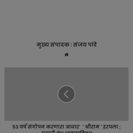
मुख्य संपादक : संजय पांडे
W
e
b
s
i
t
e
53 वर्ष संगोपन करणारा आधार' ' श्रीराम ' हरपला ;