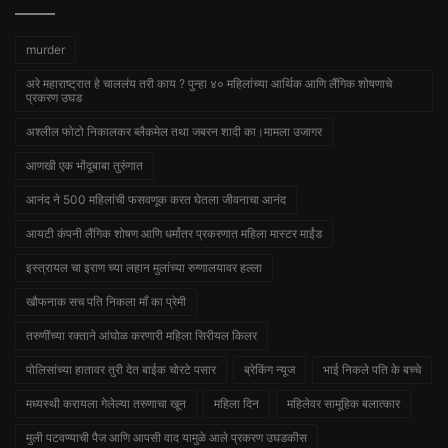
murder
अरे महाराष्ट्रात हे चाललंय तरी काय ? पुन्हा ४० महिलांच्या आर्थिक आणि लैंगिक शोषणाचे
प्रकरण उघड
अश्लील फोटो निकालकर ब्लैकमेल तथा जबरन शादी का।मामला उजागर
आणखी एक भोंदूबाबा तुरुंगात
आनंद ने 500 महिलांची फसवणूक करत घेतला जीवनाचा आनंद
आयटी कंपनी लैंगिक शोषण आणि धर्मांतर प्रकरणात महिला मास्टर माईंड
इस्त्रायल चा इराण च्या लहान मुलांच्या रुग्णालयावर हल्ला
खौफनाक सच पति निकला माँ का प्रेमी
तरुणींच्या रक्ताने आंघोळ करणारी महिला सिरीयल किलर
पोलिसांच्या हातावर तुरी देत बाईक चोरटे पसार
ब्रेकिंग न्यूज
भाई निकले पति के बच्चे
मध्यस्थी करायला गेलेल्या तरुणाचा खून
महिला दिन
महिलेवर सामूहिक बलात्कार
मुली पटवण्याची पैज आणि आपसी वाद यामुळे आले प्रकरण उघडकीस