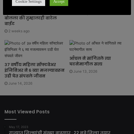
मारा गया – लड़की के
पत्नीच्या त्रासाला कंटाळून त्याने
Cookie Settings
Accept
अभिभावक
केली आत्महत्या पण
मृत्यूपूर्वीच्या VDO मध्ये असे
June 20, 2026
बोलला की तुम्हालाही वाटेल
वाईट
2 weeks ago
आँचल ने सांगितले त्या
घटनेमागील सत्य
३७ वर्षीय महिला सॉफ्टवेअर
इंजिनिअर ने ६ व्या मजल्यावरून
June 13, 2026
उडी घेत संपवले जीवन
June 14, 2026
Most Viewed Posts
May 17, 2023
राज्यात जिल्ह्यांची संख्या वाढणार : 22 नवे जिल्हा तयार