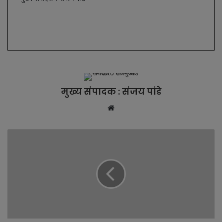
मुख्य संपादक : संजय पांडे
W
e
b
s
i
t
e