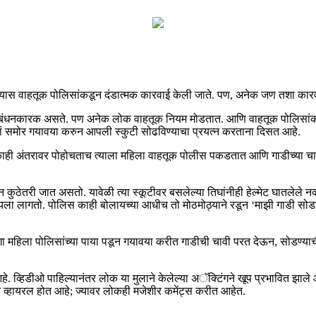
यास वाहतूक पोलिसांकडून दंडात्मक कारवाई केली जाते. पण, अनेक जण तशा कारवा
रक असते. पण अनेक लोक वाहतूक नियम मोडतात. आणि वाहतूक पोलिसांकडून पकडल्
सां समोर गयावया करुन आपली स्कुटी सोढविण्याचा प्रयत्न करताना दिसत आहे.
ाही अंतरावर पोहोचताच त्याला महिला वाहतूक पोलीस पकडतात आणि गाडीच्या चाव्या
कुठेतरी जात असतो. यावेळी त्या स्कूटीवर बसलेल्या तिघांनीही हेल्मेट घातलेले नव्
डायला लागतो. पोलिस काही बोलायच्या आधीच तो मोठमोठ्याने रडून ‘माझी गाडी सो
लगा महिला पोलिसांच्या पाया पडून गयावया करीत गाडीची चावी परत देऊन, सोडण्याच
हिडीओ पाहिल्यानंतर लोक या मुलाने केलेल्या अॅक्टिंगने खूप प्रभावित झाले आणि
त व्हायरल होत आहे; ज्यावर लोकही मजेशीर कमेंट्स करीत आहेत.