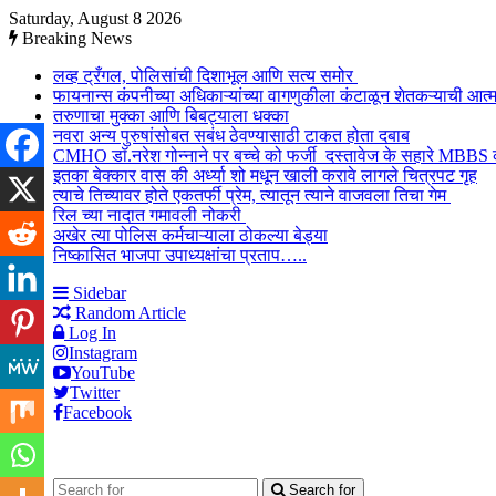
Saturday, August 8 2026
Breaking News
लव्ह ट्रँगल, पोलिसांची दिशाभूल आणि सत्य समोर
फायनान्स कंपनीच्या अधिकाऱ्यांच्या वागणुकीला कंटाळून शेतकऱ्याची आत्
तरुणाचा मुक्का आणि बिबट्याला धक्का
नवरा अन्य पुरुषांसोबत सबंध ठेवण्यासाठी टाकत होता दबाब
CMHO डॉ.नरेश गोन्नाने पर बच्चे को फर्जी दस्तावेज के सहारे MBBS
इतका बेक्कार वास की अर्ध्या शो मधून खाली करावे लागले चित्रपट गृह
त्याचे तिच्यावर होते एकतर्फी प्रेम, त्यातून त्याने वाजवला तिचा गेम
रिल च्या नादात गमावली नोकरी
अखेर त्या पोलिस कर्मचाऱ्याला ठोकल्या बेड्या
निष्कासित भाजपा उपाध्यक्षांचा प्रताप…..
Sidebar
Random Article
Log In
Instagram
YouTube
Twitter
Facebook
Search for