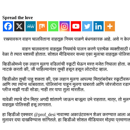
Spread the love
रस्त्यावरून वाहन चालविताना वाहतूक नियम पाळणे बंधनकारक आहे. असे न केल्
वाहन चालवताना वाहतूक नियमांचे पालन करणे प्रत्येक व्यक्तीसाठी बंधनका
वेळा ते त्यात यशस्वी होतात. सोशल मीडियावर सध्या एका मुलाचा वाहतूक पोलि
व्हिडीओमध्ये एक लहान मुलगा वडिलांची स्कूटी घेऊन मस्त मजेत निघाला होता. क
नाटकं करतो की, जी पाहिल्यानंतर तुम्ही हसून हसून लोटपोट व्हाल.
व्हिडीओत तुम्ही पाहू शकता की, एक लहान मुलगा आपल्या मित्रांबरोबर स्कूटीवरून 
आणि त्या त्यांना थांबवतात. पोलिसांना पाहून मुलगा घाबरतो आणि जोरजोरात र
प्लीज माझी गाडी सोडा; नाही तर पापा तुला मारतील.
यावेळी त्याचे दोन मित्र अगदी शांतपणे जाऊन बाजूला उभे राहतात. मात्र, तो मु
वाहतूक पोलिसही हसू लागतात.
हा व्हिडीओ एक्सवर @prof_desi नावाच्या अकाउंटवरून शेअर करण्यात आला आहे. व्
मुलावर दया दाखविण्यास सांगितले. हा व्हिडीओ सोशल मीडियावर मोठ्या प्रमाणा