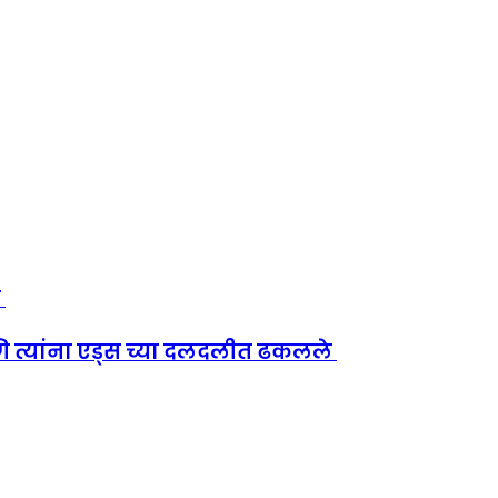
ा
 आणि त्यांना एड्स च्या दलदलीत ढकलले