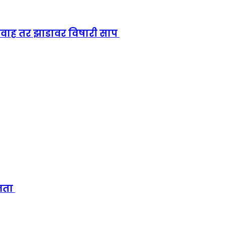
रवाह तर झाडावर विषारी साप
्ञता