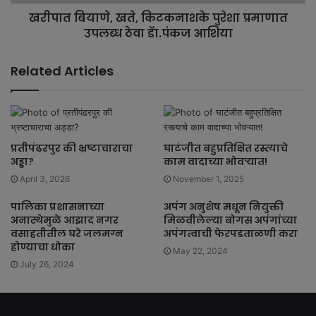
खरीपात बियाणे, खते, किटकनाशके पुरेशा प्रमाणात
उपलब्ध ठेवा डॅा.पंकज आशिया
Related Articles
प्रतीपंढरपुर की भ्रष्टाचाराचा
घाटंजीत बहुप्रतिक्षित रस्त्याचे
अड्डा?
काम वादाच्या भोवऱ्यात!
April 3, 2026
November 1, 2025
पालिका प्रशासनाच्या
अपंग अनुशेष मधून नियुक्ती
अनास्थेमुळे आझाद नगर
मिळवीलेल्या बोगस अपंगांच्या
वसाहतीतील घरे जलमग्न
अपंगत्वाची फेरपडताळणी करा
होण्याचा धोका
May 22, 2024
July 26, 2024