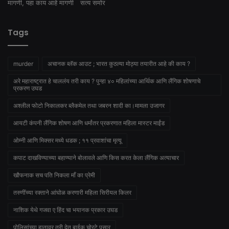
Tags
murder
अचानक ब्लॅक आउट ; भारत कुठल्या मोठ्या तयारीत आहे की काय ?
अरे महाराष्ट्रात हे चाललंय तरी काय ? पुन्हा ४० महिलांच्या आर्थिक आणि लैंगिक शोषणाचे
प्रकरण उघड
अश्लील फोटो निकालकर ब्लैकमेल तथा जबरन शादी का।मामला उजागर
आयटी कंपनी लैंगिक शोषण आणि धर्मांतर प्रकरणात महिला मास्टर माईंड
ओम्नी आणि मिक्सर मध्ये धडक ; ११ प्रवाशांचा मृत्यू
कपाट दाखविण्याच्या बहाण्याने बोलावले आणि किस करत केला लैंगिक अत्याचार
खौफनाक सच पति निकला माँ का प्रेमी
तरुणींच्या रक्ताने आंघोळ करणारी महिला सिरीयल किलर
नाशिक येथे गजवा ए हिंद चा भयानक प्रकार उघड
पोलिसांच्या हातावर तुरी देत बाईक चोरटे पसार