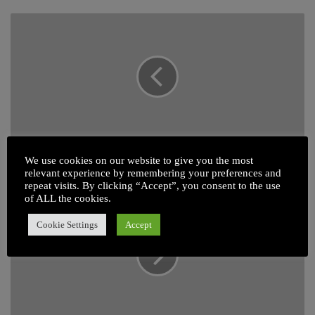
b
s
i
t
e
या कारणाने महिलेने हॉटेल च्या रूम मध्ये केली
We use cookies on our website to give you the most
पुरुषाची धुलाई
relevant experience by remembering your preferences and
repeat visits. By clicking “Accept”, you consent to the use
of ALL the cookies.
Cookie Settings
Accept