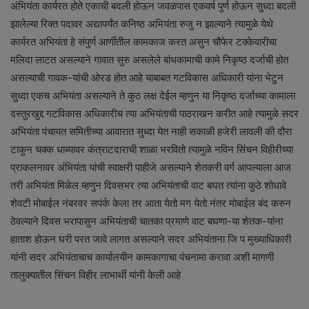
अंभियंता कार्यरत होते एकाची बदली होऊन जवळपास एकवर्ष पुर्ण होऊन सुध्दा बदली
झालेल्या रिक्त पदावर अद्यापर्यंत कनिष्ठ अभियंता रुजु न झाल्याने त्यामुळे येथे
कार्यरत अभियंता हे संपुर्ण आर्णीतील कामकाज करत असुन चौफेर टक्केवारीचा
मलिदा लाटत असल्याने गावात सुरु असलेले बांधकामाची कामे निकृष्ठ दर्जाची होत
असल्याची गावक-यांची ओरड होत आहे याबाबत गटविकास अधिकारी यांना भेटुन
सुध्दा एकच अभियंता असल्याने ते कुठ लक्ष देईल म्हणुन या निकृष्ठ दर्जाच्या कामाला
दस्तुरखुद्द गटविकास अधिकारीच त्या अभियंताची पाठराखन करीत आहे त्यामुळे सदर
अभियंता पंचायत समितीच्या आवारात सुध्दा येत नाही सकाळी हजेरी लावली की दौरा
टाकुन चक्क धाब्यावर कंत्राटदाराची शाळा भरवितो त्यामुळे नविन सिंचन विहीरीच्या
प्राकलनावर अंभियंता यांची स्वाक्षरी पाहीजे असल्याने शेतकरी वर्ग आपल्याला आज
तरी अभियंता मिळेल म्हणुन दिवसभर त्या अभियंताची वाट बघत त्यांना कुठे शोधावे
शेवटी मोबाईल नंबरवर सपंर्क केला तर आता येतो मग येतो नंतर मोबाईल बंद करुन
ठेवल्याने दिवस भरापासुन अभियंताची चातका प्रमाणे वाट बघणा-या शेतक-यांना
हाताश होऊन घरी परत जावे लागत असल्याने सदर अभियंताना जि प मुख्याधिकारी
यांनी सदर अभियंताचाच कार्यालयीन कामकागाचा पंचनामा करावा अशी मागणी
तालुक्यातील सिंचन विहीर लाभार्थी यांनी केली आहे