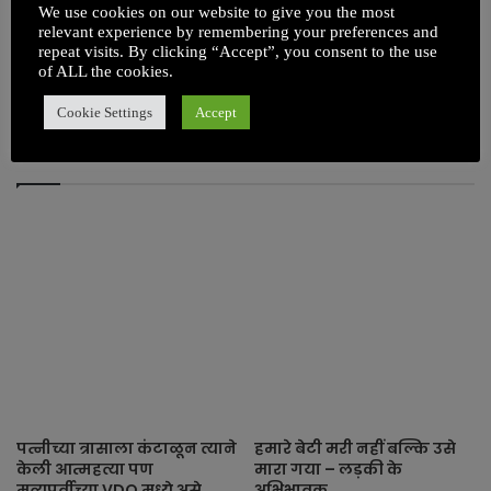
We use cookies on our website to give you the most
relevant experience by remembering your preferences and
repeat visits. By clicking “Accept”, you consent to the use
अयोध्या साठी पायी निघालेल्या ' शबनम ' ला मुस्लिम
of ALL the cookies.
महिलांकडून त्रास
Cookie Settings
Accept
Related Articles
पत्नीच्या त्रासाला कंटाळून त्याने
हमारे बेटी मरी नहीं बल्कि उसे
केली आत्महत्या पण
मारा गया – लड़की के
मृत्यूपूर्वीच्या VDO मध्ये असे
अभिभावक