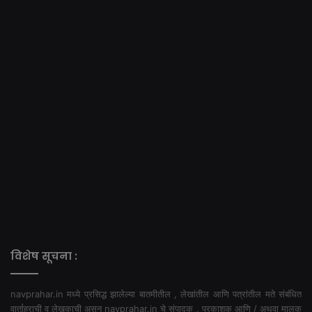
विशेष सूचना :
navprahar.in मध्ये प्रसिद्ध झालेल्या बातमीतील , लेखांतील आणि पत्रांतील मते संबंधित
वार्ताहराची व लेखकाची असून navprahar.in चे संपादक , प्रकाशक आणि / अथवा मालक