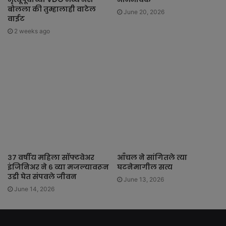
बोलला की तुम्हालाही वाटेल
June 20, 2026
वाईट
2 weeks ago
३७ वर्षीय महिला सॉफ्टवेअर
आँचल ने सांगितले त्या
इंजिनिअर ने ६ व्या मजल्यावरून
घटनेमागील सत्य
उडी घेत संपवले जीवन
June 13, 2026
June 14, 2026