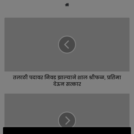
W
e
b
s
i
t
e
तलाठी पदावर निवड झाल्याने शाल श्रीफळ, प्रतिमा
देऊन सत्कार