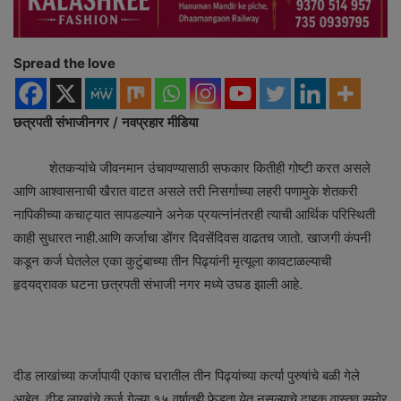
Spread the love
छत्रपती संभाजीनगर / नवप्रहार मीडिया
शेतकऱ्यांचे जीवनमान उंचावण्यासाठी सफकार कितीही गोष्टी करत असले
आणि आश्वासनाची खैरात वाटत असले तरी निसर्गाच्या लहरी पणामुके शेतकरी
नापिकीच्या कचाट्यात सापडल्याने अनेक प्रयत्नांनंतरही त्याची आर्थिक परिस्थिती
काही सुधारत नाही.आणि कर्जाचा डोंगर दिवसेंदिवस वाढतच जातो. खाजगी कंपनी
कडून कर्ज घेतलेल एका कुटुंबाच्या तीन पिढ्यांनी मृत्यूला कावटाळल्याची
हृदयद्रावक घटना छत्रपती संभाजी नगर मध्ये उघड झाली आहे.
दीड लाखांच्या कर्जापायी एकाच घरातील तीन पिढ्यांच्या कर्त्या पुरुषांचे बळी गेले
आहेत. दीड लाखांचे कर्ज गेल्या १५ वर्षातही फेडता येत नसल्याचे दाहक वास्तव समोर