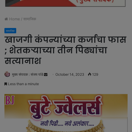
Home
/
सामाजिक
सामाजिक
खाजगी कंपन्यांच्या कर्जाचा फास
; शेतकऱ्याच्या तीन पिढ्यांचा
सत्यानाश
मुख्य संपादक : संजय पांडे
S
October 14, 2023
129
e
Less than a minute
n
d
a
n
e
m
a