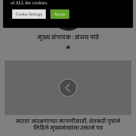
of ALL the cookies.
Cookie Settings
Accept
मुख्य संपादक : संजय पांडे
W
e
b
s
i
t
e
मराठा आरक्षणाच्या मागणीसाठी, शेतकरी पुत्रांने
लिहिले मुख्यमंत्र्यांना रक्ताने पत्र