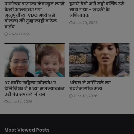
पत्नीच्या त्रासाला कंटाळून त्याने
हमारे बेटी मरी नहीं बल्कि उसे
केली आत्महत्या पण
मारा गया – लड़की के
मृत्यूपूर्वीच्या VDO मध्ये असे
अभिभावक
बोलला की तुम्हालाही वाटेल
June 20, 2026
वाईट
2 weeks ago
३७ वर्षीय महिला सॉफ्टवेअर
आँचल ने सांगितले त्या
इंजिनिअर ने ६ व्या मजल्यावरून
घटनेमागील सत्य
उडी घेत संपवले जीवन
June 13, 2026
June 14, 2026
Most Viewed Posts