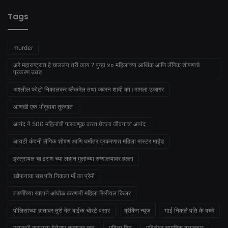
Tags
murder
अरे महाराष्ट्रात हे चाललंय तरी काय ? पुन्हा ४० महिलांच्या आर्थिक आणि लैंगिक शोषणाचे
प्रकरण उघड
अश्लील फोटो निकालकर ब्लैकमेल तथा जबरन शादी का।मामला उजागर
आणखी एक भोंदूबाबा तुरुंगात
आनंद ने 500 महिलांची फसवणूक करत घेतला जीवनाचा आनंद
आयटी कंपनी लैंगिक शोषण आणि धर्मांतर प्रकरणात महिला मास्टर माईंड
इस्त्रायल चा इराण च्या लहान मुलांच्या रुग्णालयावर हल्ला
खौफनाक सच पति निकला माँ का प्रेमी
तरुणींच्या रक्ताने आंघोळ करणारी महिला सिरीयल किलर
पोलिसांच्या हातावर तुरी देत बाईक चोरटे पसार
ब्रेकिंग न्यूज
भाई निकले पति के बच्चे
मध्यस्थी करायला गेलेल्या तरुणाचा खून
महिला दिन
महिलेवर सामूहिक बलात्कार