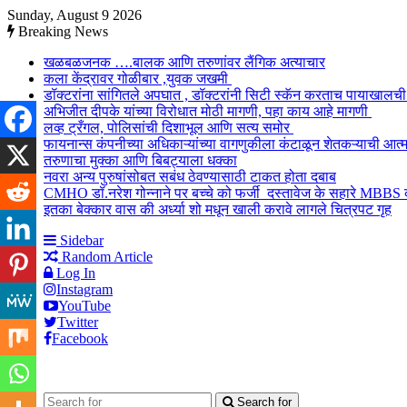
Sunday, August 9 2026
Breaking News
खळबळजनक ….बालक आणि तरुणांवर लैंगिक अत्याचार
कला केंद्रावर गोळीबार ,युवक जखमी
डॉक्टरांना सांगितले अपघात , डॉक्टरांनी सिटी स्कॅन करताच पायाखा
अभिजीत दीपके यांच्या विरोधात मोठी मागणी, पहा काय आहे मागणी
लव्ह ट्रँगल, पोलिसांची दिशाभूल आणि सत्य समोर
फायनान्स कंपनीच्या अधिकाऱ्यांच्या वागणुकीला कंटाळून शेतकऱ्याची आत्
तरुणाचा मुक्का आणि बिबट्याला धक्का
नवरा अन्य पुरुषांसोबत सबंध ठेवण्यासाठी टाकत होता दबाब
CMHO डॉ.नरेश गोन्नाने पर बच्चे को फर्जी दस्तावेज के सहारे MBBS
इतका बेक्कार वास की अर्ध्या शो मधून खाली करावे लागले चित्रपट गृह
Sidebar
Random Article
Log In
Instagram
YouTube
Twitter
Facebook
Search for