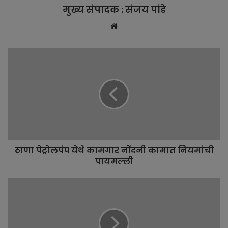
मुख्य संपादक : संजय पांडे
W
e
b
s
i
t
e
ठाणा पेट्रोलपंप येथे कामगार नोंदनी कामात नियमांची
पायमल्ली