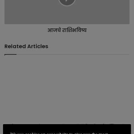
आजचे राशिभविष्य
Related Articles
पत्नीच्या त्रासाला कंटाळून त्याने
हमारे बेटी मरी नहीं बल्कि उसे
केली आत्महत्या पण
मारा गया – लड़की के