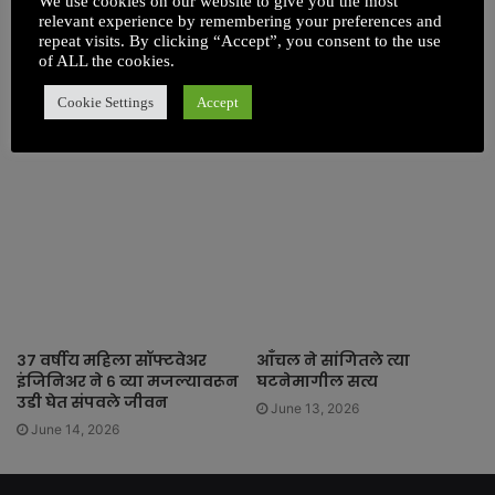
We use cookies on our website to give you the most
मृत्यूपूर्वीच्या VDO मध्ये असे
अभिभावक
relevant experience by remembering your preferences and
बोलला की तुम्हालाही वाटेल
repeat visits. By clicking “Accept”, you consent to the use
June 20, 2026
वाईट
of ALL the cookies.
2 weeks ago
Cookie Settings
Accept
३७ वर्षीय महिला सॉफ्टवेअर
आँचल ने सांगितले त्या
इंजिनिअर ने ६ व्या मजल्यावरून
घटनेमागील सत्य
उडी घेत संपवले जीवन
June 13, 2026
June 14, 2026