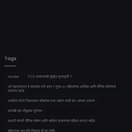
Tags
murder
TCS प्रकरणाची मुंबईत पुनरावृत्ती ?
अरे महाराष्ट्रात हे चाललंय तरी काय ? पुन्हा ४० महिलांच्या आर्थिक आणि लैंगिक शोषणाचे
प्रकरण उघड
अश्लील फोटो निकालकर ब्लैकमेल तथा जबरन शादी का।मामला उजागर
आणखी एक भोंदूबाबा तुरुंगात
आयटी कंपनी लैंगिक शोषण आणि धर्मांतर प्रकरणात महिला मास्टर माईंड
खौफनाक सच पति निकला माँ का प्रेमी