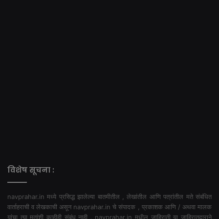
विशेष सूचना :
navprahar.in मध्ये प्रसिद्ध झालेल्या बातमीतील , लेखांतील आणि पत्रांतील मते संबंधित
वार्ताहराची व लेखकाची असून navprahar.in चे संपादक , प्रकाशक आणि / अथवा मालक
यांचा त्या मतांशी काहीही संबंध नाही . navprahar.in मधील जाहिराती या जाहिरातदाराने