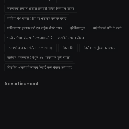
तरुणींच्या रक्ताने आंघोळ करणारी महिला सिरीयल किलर
नाशिक येथे गजवा ए हिंद चा भयानक प्रकार उघड
पोलिसांच्या हातावर तुरी देत बाईक चोरटे पसार
ब्रेकिंग न्यूज
भाई निकले पति के बच्चे
भावी पतीच्या बोलण्याने तणावाखाली येऊन तरुणीने संपवले जीवन
मध्यस्थी करायला गेलेल्या तरुणाचा खून
महिला दिन
महिलेवर सामूहिक बलात्कार
राळेगाव (यवतमाळ ) येथून ३४ अल्पवयीन मुली बेपत्ता
विवाहित असल्याचे लपवून रिसॉर्ट मध्ये नेऊन अत्याचार
Advertisement