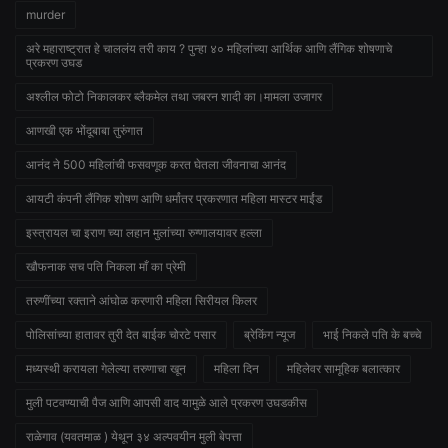
murder
अरे महाराष्ट्रात हे चाललंय तरी काय ? पुन्हा ४० महिलांच्या आर्थिक आणि लैंगिक शोषणाचे
प्रकरण उघड
अश्लील फोटो निकालकर ब्लैकमेल तथा जबरन शादी का।मामला उजागर
आणखी एक भोंदूबाबा तुरुंगात
आनंद ने 500 महिलांची फसवणूक करत घेतला जीवनाचा आनंद
आयटी कंपनी लैंगिक शोषण आणि धर्मांतर प्रकरणात महिला मास्टर माईंड
इस्त्रायल चा इराण च्या लहान मुलांच्या रुग्णालयावर हल्ला
खौफनाक सच पति निकला माँ का प्रेमी
तरुणींच्या रक्ताने आंघोळ करणारी महिला सिरीयल किलर
पोलिसांच्या हातावर तुरी देत बाईक चोरटे पसार
ब्रेकिंग न्यूज
भाई निकले पति के बच्चे
मध्यस्थी करायला गेलेल्या तरुणाचा खून
महिला दिन
महिलेवर सामूहिक बलात्कार
मुली पटवण्याची पैज आणि आपसी वाद यामुळे आले प्रकरण उघडकीस
राळेगाव (यवतमाळ ) येथून ३४ अल्पवयीन मुली बेपत्ता