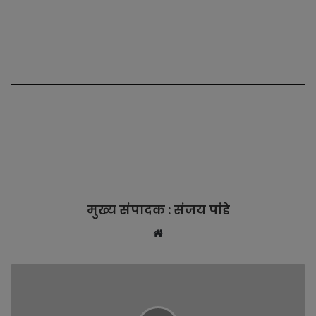
मुख्य संपादक : संजय पांडे
W
e
b
s
i
t