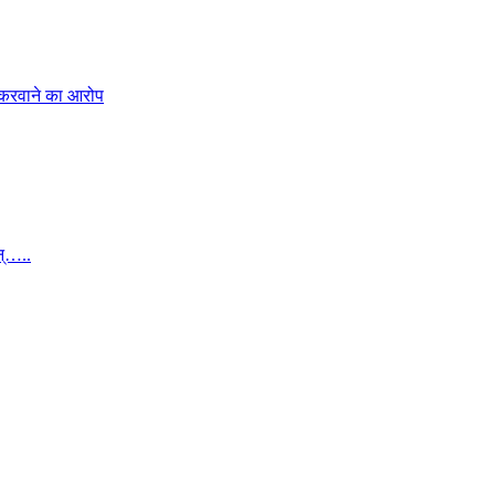
 करवाने का आरोप
न्…..