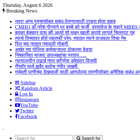
Thursday, August 6 2026
Breaking News
नवरा अन्य पुरुषांसोबत सबंध ठेवण्यासाठी टाकत होता दबाब
CMHO डॉ.नरेश गोन्नाने पर बच्चे को फर्जी दस्तावेज के सहारे MBBS
इतका बेक्कार वास की अर्ध्या शो मधून खाली करावे लागले चित्रपट गृह
त्याचे तिच्यावर होते एकतर्फी प्रेम, त्यातून त्याने वाजवला तिचा गेम
रिल च्या नादात गमावली नोकरी
अखेर त्या पोलिस कर्मचाऱ्याला ठोकल्या बेड्या
निष्कासित भाजपा उपाध्यक्षांचा प्रताप…..
न्यायालयीन लढाई नंतर काँग्रेस उमेदवार विजयी
गँगवॉर मध्ये झुबैर बलोच गंभीर जखमी
गर्भवती पत्नीच्या देखभाली साठी आणलेल्या तरुणीसोबत अनैतिक सबंध अ
Sidebar
Random Article
Log In
Instagram
YouTube
Twitter
Facebook
Search for